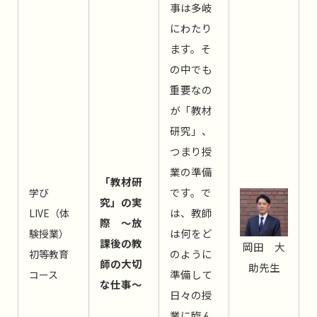
事は多岐
にわたり
ます。そ
の中でも
重要なの
が「教材
研究」、
つまり授
業の準備
「教材研
です。で
学び
究」の実
は、教師
LIVE（体
際 ～放
は何をど
験授業）
課後の教
岡田 大
のように
初等教育
師の大切
助先生
準備して
コース
な仕事～
日々の授
業に臨ん