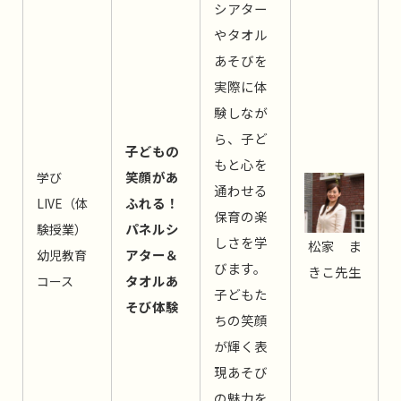
シアター
やタオル
あそびを
実際に体
験しなが
ら、子ど
子どもの
もと心を
笑顔があ
学び
通わせる
ふれる！
LIVE（体
保育の楽
パネルシ
験授業）
しさを学
松家 ま
アター＆
幼児教育
びます。
きこ先生
タオルあ
コース
子どもた
そび体験
ちの笑顔
が輝く表
現あそび
の魅力を