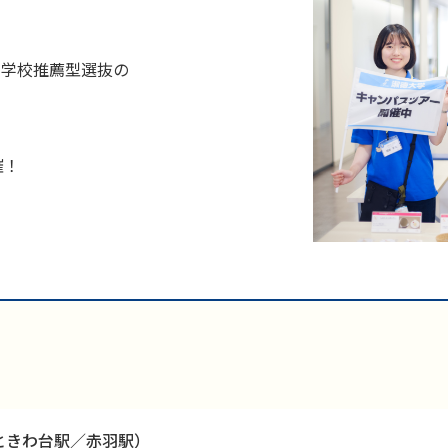
＆学校推薦型選抜の
催！
ときわ台駅／赤羽駅）