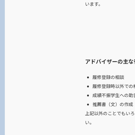
公務員試験合格者インタビュ
います。
ー 前澤さん
アドバイザーの主な
履修登録の相談
履修登録時以外での
成績不振学生への助
推薦書（文）の作成
上記以外のことでもいろ
い。