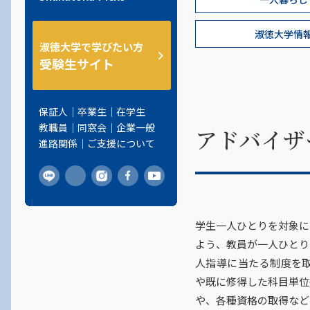
人間の理解
動画で見る社会福祉学科
保育・教職課程センター
一期生からのメッセージ
ＳＬＤＰ
教員紹介
個別相談
淑徳大学情報センター
千葉第二キャンパス
東京キャンパス
発達臨床研究センター
学生広報
シラバス
高等教育研究開発センター
情報公開
公務員試験合格者インタビュ
地域創生学部
淑徳大学情
社会の理解
2025年度教員採用試験
シラバス
埼玉キャンパス
内定者・卒業生メッセージ
心理臨床センター
ー 花澤さん
淑徳大学で学びたい方
教育研究支援センター
ご支援をお考えの方
経営学部
受験生サイト
国際の理解
シラバス
東京キャンパス
淑徳キャリアナビ
公開講座
公務員試験合格者インタビュ
淑徳大学地域共生センター
創立60周年記念サイト
人文学部
ー 木村さん
附属図書館
留学生の就職支援
履修証明プログラム
保証人
卒業生
在学生
国際交流センター
総合福祉研究科
公務員試験合格者インタビュ
卒業生の就職支援
こども家庭ソーシャルワーカ
教職員
同窓会
企業一般
アドバイザ
淑徳大学評価・IR室
ー 朝比さん
看護学研究科
ー研修
進路関係
ご支援について
淑徳共生苑
公務員試験合格者インタビュ
留学生別科
ー 角井さん
淑徳おゆみ診療所
公務員試験合格者インタビュ
学生一人ひとりを対象に
ー 大木さん
よう、教員が一人ひとり
人指導に当たる制度を取
公務員試験合格者インタビュ
や既に修得した科目単位
ー 永吉さん
や、各種資格の取得など