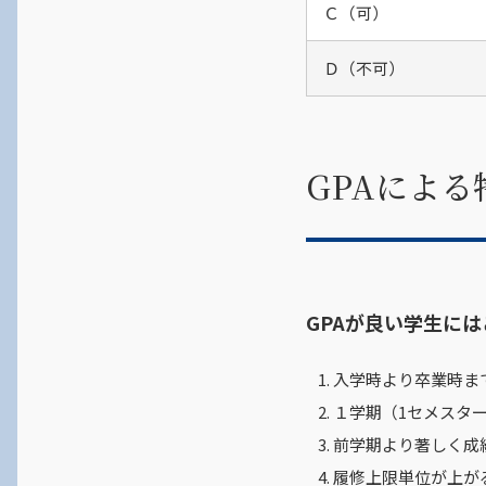
Ｃ（可）
Ｄ（不可）
GPAによ
GPAが良い学生に
入学時より卒業時ま
１学期（1セメスタ
前学期より著しく成
履修上限単位が上が