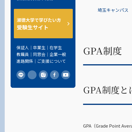
人間の理解
動画で見る社会福祉学科
保育・教職課程センター
一期生からのメッセージ
ＳＬＤＰ
教員紹介
個別相談
淑徳大学情報センター
千葉第二キャンパス
東京キャンパス
発達臨床研究センター
学生広報
シラバス
埼玉キャンパス
高等教育研究開発センター
情報公開
公務員試験合格者インタビュ
地域創生学部
社会の理解
2025年度教員採用試験
シラバス
埼玉キャンパス
内定者・卒業生メッセージ
心理臨床センター
ー 花澤さん
淑徳大学で学びたい方
教育研究支援センター
ご支援をお考えの方
経営学部
受験生サイト
国際の理解
シラバス
東京キャンパス
淑徳キャリアナビ
公開講座
公務員試験合格者インタビュ
淑徳大学地域共生センター
創立60周年記念サイト
人文学部
ー 木村さん
附属図書館
留学生の就職支援
履修証明プログラム
GPA制度
保証人
卒業生
在学生
国際交流センター
総合福祉研究科
公務員試験合格者インタビュ
卒業生の就職支援
こども家庭ソーシャルワーカ
教職員
同窓会
企業一般
淑徳大学評価・IR室
ー 朝比さん
看護学研究科
ー研修
進路関係
ご支援について
淑徳共生苑
公務員試験合格者インタビュ
留学生別科
ー 角井さん
淑徳おゆみ診療所
GPA制度と
公務員試験合格者インタビュ
ー 大木さん
公務員試験合格者インタビュ
ー 永吉さん
GPA（Grade Poi