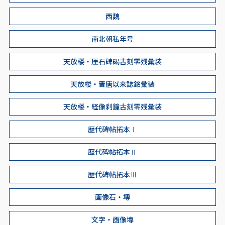
西魏
南北朝私年号
天放楼・厓石碑碣古刻零残彙装
天放楼・晋唐以来誌銘彙装
天放楼・経像刹鐘古刻零残彙装
歴代碑帖拓本Ⅰ
歴代碑帖拓本Ⅱ
歴代碑帖拓本Ⅲ
画像石・塼
文字・画像塼