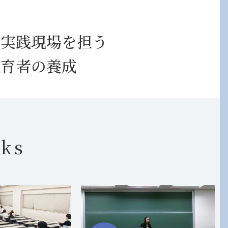
な実践現場を担う
教育者の養成
cks