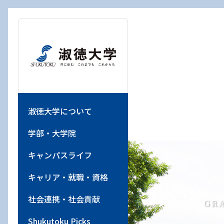
淑徳大学について
学長メッセージ
内部質保証の推進について
附属機関・センター・関連施
長谷川仏教文化研究所
社会福祉研究所
心理臨床センター
淑徳大学アーカイブズ
書学文化センター
高等教育研究開発センター
教育研究支援センター
淑徳大学地域共生センター
ロゴ等について
教育情報の公表
ご支援をお考えの方
創立60周年記念サイト
学部・大学院
S-BASIC
学部紹介
学科紹介
学科紹介
学科紹介
学部紹介
学科紹介
公務員試験合格者インタビュ
学部紹介
学科紹介
学科紹介
学部紹介
学科紹介
教員・保育士養成支援センタ
学部紹介
学科紹介
学部紹介
学科紹介
学科紹介
学部紹介
学科紹介
学科紹介
学科紹介
研究科紹介
学位の授与状況
教員紹介
入試説明会
研究科紹介
入試日程
留学生別科概要
教員紹介
キャンパスライフ
学費
相談窓口
学生スタッフ制度
国際交流
外国人留学生の支援
年間スケジュール
ボランティア活動
年間スケジュール
ボランティア活動
年間スケジュール
年間スケジュール
キャリア教育・支援センター
キャリアサポート
キャリアサポート
キャリアサポート
キャリアサポート
社会連携・社会貢献
千葉キャンパス
ニュース
広報誌Together
淑徳大学について
設
ー 田倉さん
ー
大学概要
建学の精神
公的研究費の運営・管理体制
活動経過・共同研究
総合福祉研究室／研究サポー
収集資料・目録
代表的な拓本・展示例
数理・データサイエンス・AI
ボランティアを募集される学
ロゴマーク使用ガイドライン
教育の質保証
大乗淑徳学園応援ナビ
創立60周年を迎えるにあたっ
全学共通基礎教育科目（S-
学習力の養成
社会福祉学科
社会福祉コース
学校教育コース
授業・カリキュラム
コミュニティ政策学科
授業・カリキュラム
看護学科
授業・カリキュラム
授業・カリキュラム
こども教育学科
初等教育コース
地域創生学科
授業・カリキュラム
経営学部の３つの特長
授業・カリキュラム
授業・カリキュラム
歴史学科
授業・カリキュラム
授業・カリキュラム
一期生メッセージ
研究・研修
修士論文題目一覧
入学試験日程
教育内容
出願方法
別科の特色
白寄まゆみ
学費・奨学金
奨学金
アドバイザー制度
埼玉キャンパス学生スタッフ
留学・海外研修
外国人留学生奨学金情報
キャンパス・施設
学生ボランティア派遣
キャンパス・施設
学生ボランティア派遣
キャンパス・施設
キャンパス・施設
取得可能な主な資格・免許
公務員サポート
SDGsへの取り組み
千葉第二キャンパス
トピックス
広報Web媒体with
学部・大学院
長谷川仏教文化研究所
トセンター
教育プログラム
外団体の皆さまへ
て
BASIC）
公務員試験合格者インタビュ
幼児教育コース
制度
淑徳大学ヴィジョン
大学の取り組み
個人情報の取り扱い
刊行物
刊行物
中国石刻拓本デジタルア－カ
大学歌
点検・評価報告書
大乗淑徳学園古本募金
思考力の養成
福祉教職コース
教育福祉学科
健康教育コース
教員紹介
サービスラーニングセンター
サービスラーニングセンター
臨地実習
栄養学科
臨地実習
幼児教育コース
入学前教育
地域実習
入学前教育
経営学科
教員紹介
教員紹介
フィールドワーク
表現学科
学生作品集
授業・カリキュラム
虐待現象の総合的研究
社会福祉学専攻
選抜方法
教員紹介
入学資格審査
課程とカリキュラム
小野彩香
提携教育ローン
学生支援
GPA制度
外国人留学生入試情報
クラブ・サークル
クラブ・サークル
クラブ・サークル
クラブ・サークル
就職データ
キャリア支援室
地域・産学官との連携
埼玉キャンパス
イベント
ー 松本さん
キャンパスライフ
社会福祉研究所
発達臨床研究センター
イブズ
募金のお願い
総合福祉学部
初等教育コース
大学・大学院の目的と教育の
障がいを理由とする差別の解
キャンパス
所長 長谷川匡俊
自校教育教材 貸出利用申請
公式キャラクター
認証評価
表現力の養成
国家試験サポート
教員紹介
実践心理学科
動画で見る実践心理学科
教員紹介
公務員試験対策
教員紹介
教員紹介
国家試験結果・国家試験対策
短期海外研修
2025年度教員・保育士採用試
教員からのメッセージ
地域創生学部開設記念イベン
動画で見る経営学科
観光経営学科
動画で見る観光経営学科
教員紹介
教員紹介
人間科学科
資格取得支援制度
大学院研究紀要
心理学専攻
研究生・科目等履修生・聴講
入試案内
事前相談
入学生納付金等
竹本理美
修学支援新制度
一人暮らし・学生寮
国際交流・留学
外国人留学生数及び留学生の
ラーニングコモンズ
ラーニングコモンズ
ラーニングコモンズ
ラーニングコモンズ
千葉キャンパス
地域共生活動
東京キャンパス
メディア掲載
公務員試験合格者インタビュ
キャリア・就職・資格
基本方針
消の推進
心理臨床センター
（教職員専用）
SHUKUTOKUMA（しゅくとく
寄附金に関するご報告
コミュニティ政策学部
験結果
採用試験受験対策
ト
生募集
就職率等の状況
附属機関・センター・関連
設置認可・届出・履行状況報
人間力の養成
２つのコースを新設置
動画で見る教育福祉学科
授業公開
動画で見るコミュニティ政策
ー 巻嶋さん
シラバス
動画で見る看護学科
動画で見る栄養学科
オフィスアワー
教員紹介
教員紹介
実践学習支援センター
動画で見る歴史学科
動画で見る表現学科
教員メッセージ
教員紹介
入学者選抜
学費・奨学金
教員紹介
佐野邦治
学生スタッフ制度
外国人留学生の支援
ボランティア活動
ボランティア活動
ボランティア活動
千葉第ニキャンパス
生涯学習の推進
Movie
ま）
社会連携・社会貢献
沿革・学祖紹介
ハラスメントの防止
施設
淑徳大学アーカイブズ
告
イベント
学科
看護栄養学部
教員・保育士養成支援セン
保育実践的指導サポート
学費・奨学金
GR
社会力の養成
教員紹介
実習教育センター
公務員試験合格者インタビュ
シラバス
動画で見るこども教育学科
動画で見る地域創生学科
体験型学習
動画で見る人間科学科
入試案内・学費
科目等履修生・3年制長期履修
動画で見る看護学研究科
障がい者支援
千葉キャンパス
埼玉キャンパス
国際貢献事業
広報誌
ター
Shukutoku Picks
数字で見る淑徳大学
SNS利用
書学文化センター
大学シンボル
ー 前澤さん
教育学部
制度