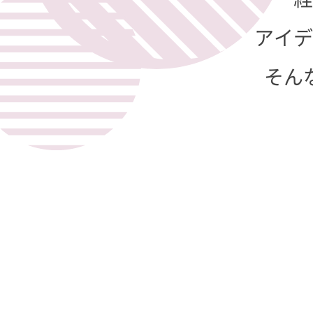
アイデ
そん