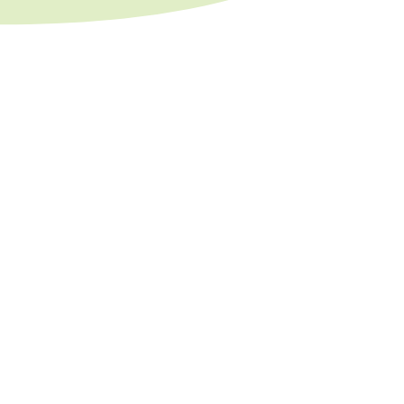
」
」
。