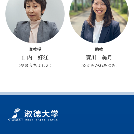
准教授
助教
山内 好江
寶川 美月
（やまうちよしえ）
（たからがわみづき）