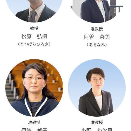
教授
准教授
松原 弘樹
阿曽 菜美
（まつばらひろき）
（あそなみ）
准教授
准教授
伊澤 華子
小野 かお里