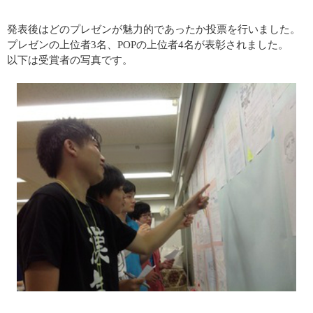
発表後はどのプレゼンが魅力的であったか投票を行いました。
プレゼンの上位者
3
名、
POP
の上位者
4
名が表彰されました。
以下は受賞者の写真です。