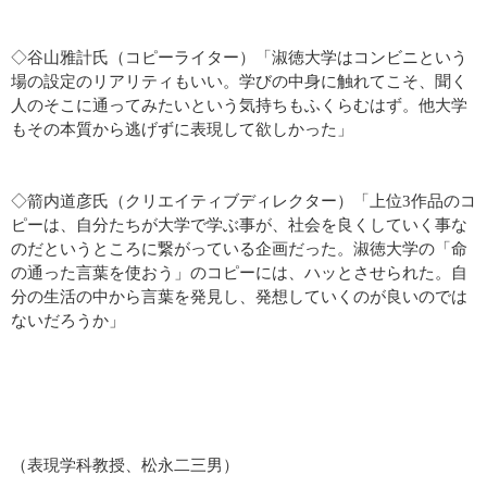
◇谷山雅計氏（コピーライター）「淑徳大学はコンビニという
場の設定のリアリティもいい。学びの中身に触れてこそ、聞く
人のそこに通ってみたいという気持ちもふくらむはず。他大学
もその本質から逃げずに表現して欲しかった」
◇箭内道彦氏（クリエイティブディレクター）「上位3作品のコ
ピーは、自分たちが大学で学ぶ事が、社会を良くしていく事な
のだというところに繋がっている企画だった。淑徳大学の「命
の通った言葉を使おう」のコピーには、ハッとさせられた。自
分の生活の中から言葉を発見し、発想していくのが良いのでは
ないだろうか」
（表現学科教授、松永二三男）