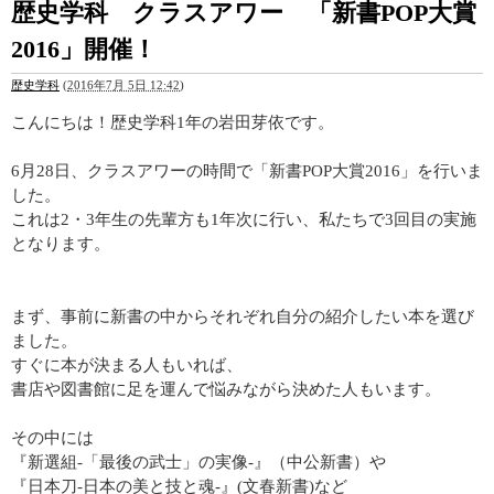
歴史学科 クラスアワー 「新書POP大賞
2016」開催！
歴史学科
(
2016年7月 5日 12:42
)
こんにちは！歴史学科
1
年の岩田芽依です。
6
月
28
日、クラスアワーの時間で「新書
POP
大賞
2016
」を行いま
した。
これは
2
・
3
年生の先輩方も
1
年次に行い、私たちで
3
回目の実施
となります。
まず、事前に新書の中からそれぞれ自分の紹介したい本を選び
ました。
すぐに本が決まる人もいれば、
書店や図書館に足を運んで悩みながら
決めた人もいます。
その中には
『新選組
-
「最後の武士」の実像
-
』（中公新書）や
『日本刀
-
日本の美と技と魂
-
』
(
文春新書
)
など