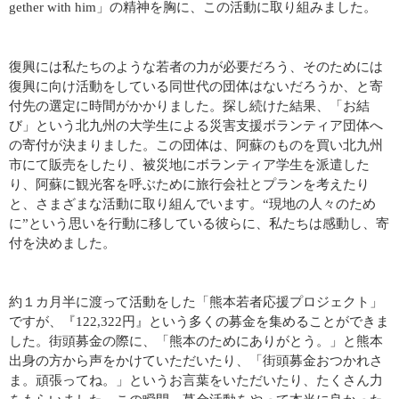
gether with him」の精神を胸に、この活動に取り組みました。
復興には私たちのような若者の力が必要だろう、そのためには
復興に向け活動をしている同世代の団体はないだろうか、と寄
付先の選定に時間がかかりました。探し続けた結果、「お結
び」という北九州の大学生による災害支援ボランティア団体へ
の寄付が決まりました。この団体は、阿蘇のものを買い北九州
市にて販売をしたり、被災地にボランティア学生を派遣した
り、阿蘇に観光客を呼ぶために旅行会社とプランを考えたり
と、さまざまな活動に取り組んでいます。“現地の人々のため
に”という思いを行動に移している彼らに、私たちは感動し、寄
付を決めました。
約１カ月半に渡って活動をした「熊本若者応援プロジェクト」
ですが、『122,322円』という多くの募金を集めることができま
した。街頭募金の際に、「熊本のためにありがとう。」と熊本
出身の方から声をかけていただいたり、「街頭募金おつかれさ
ま。頑張ってね。」というお言葉をいただいたり、たくさん力