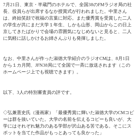
7月21日、東京・半蔵門のホテルで、全国38のFMラジオ局の社
長、役員らが出席するなか授賞式が行われました。中里さん
は、終始笑顔で祝福の言葉に対応。また優秀賞を受賞した二人
の学生が共にまだ大学１年生、しかも山形、岡山からこの日上
京してきたばかりで会場の雰囲気になじめないと見ると、二人
に気軽に話しかけるお姉さんぶりも発揮しました。
なお、中里さんが作った淑徳大学紹介のラジオCMは、8月1日
から１カ月間、JFN38局にて全国で一斉に放送されます（この
ホームページ上でも視聴できます）。
以下、3人の特別審査員の評です。
◇弘兼憲史氏（漫画家）「最優秀賞に輝いた淑徳大学のCMコピ
ーは群を抜いていた。大学の名前を伝えるコピーも良いが、大
学にはそれぞれ魅力のある学部が沢山ある筈である。そこにス
ポットを当てた作品がもっとあっても良かった」