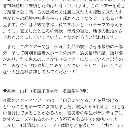
巻市雄勝町に来訪したのは8回目になります。このツアーを通じ
て幾度となく感じるのは初めて雄勝に来た人も複数回来た人も
何かしらの経験や知恵を持って帰れるようなツアーであると考
えます。今回は「観て学ぶ、視て学ぶ」というテーマで考える
ように、被災したところの現状、伝統の復活、地域の復活をさ
せれるようにしていくということなのだろうと思われます。
（また、このツアーでは、伝統工芸品の復活させる最初の一部
分、そして特別養護老人ホームの清掃、震災当時の話、語り部
があり、たくさんのことが学べるツアーになっていると思うの
で、みなさんぜひ参加してみてください！そして、行ったこと
ない人は是非参加してみてください！）
◆高橋 由和（看護栄養学部 看護学科3年）
今回のスタディツアーでは、「自分にできることを見つける」
ということをテーマに参加しました。震災から5年経ち、何もな
い自分にできることがあるのか、被災者の学生ボランティアに
対するニーズがあるのかという不安もある中での参加でした。
しかし、4日間のボランティア体験などを通して、「共にいる」