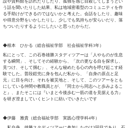
設や資料館を訪れたりしたり、孤独を感じ自殺してしまうとい
う話を聞いたりした結果、私は地域密着型のコミュニティを作
る手助けができるのではないかと考えた。会話をしたり、趣味
や得意分野をいかしたりし、少しでも気持ちが安らいだり、落
ちついたりするようにしたいと思ったからだ。
◆根本 ひかる（総合福祉学部 社会福祉学科3年）
私にとって、この石巻雄勝スタディツアーは「人やものが生息
する瞬間」、そしてその経験から、「次の更なる自を探求し、
見つけ、そして掴む」、そんな秘めたる心の内を呼び起こす経
験でした。普段鎧兜に身を包んだ私から、「自身の原点と足
元」に目を向け、それを被災地と、そして、このツアーをとも
にしている仲間や教職員とが、『同士から同志へと歩みよるこ
と』、またそこには『いまと今後歩む一筋の道を見据える力』
を研ぎ澄ましていくヒントに紡いでいきたいです
◆伊藤 雅貴（総合福祉学部 実践心理学科4年）
私自身、雄勝スタディツアーに参加したのは3回目であり、石