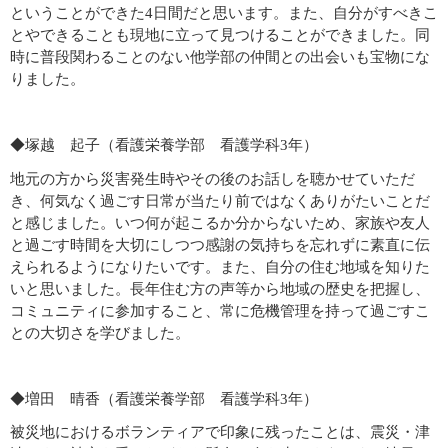
ということができた4日間だと思います。また、自分がすべきこ
とやできることも現地に立って見つけることができました。同
時に普段関わることのない他学部の仲間との出会いも宝物にな
りました。
◆塚越 起子（看護栄養学部 看護学科3年）
地元の方から災害発生時やその後のお話しを聴かせていただ
き、何気なく過ごす日常が当たり前ではなくありがたいことだ
と感じました。いつ何が起こるか分からないため、家族や友人
と過ごす時間を大切にしつつ感謝の気持ちを忘れずに素直に伝
えられるようになりたいです。また、自分の住む地域を知りた
いと思いました。長年住む方の声等から地域の歴史を把握し、
コミュニティに参加すること、常に危機管理を持って過ごすこ
との大切さを学びました。
◆増田 晴香（看護栄養学部 看護学科3年）
被災地におけるボランティアで印象に残ったことは、震災・津