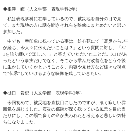
◆根津 瞳（人文学部 表現学科2年）
私は表現学科に在学しているので、被災地を自分の目で見
て、また現地の方に話を聞きそれらを映像にまとめたいと思い
参加した。
中でも一番印象に残っている事は、雄心苑にて「震災から5年
が経ち、今人々に伝えたいことは？」という質問に対し、「3.1
1を語り継いでほしい。」と答えていただいたことだ。3.11があ
ったという事実だけでなく、そこから学んだ改善点をどう今後
に生かしていくかということを、内容や見せ方など様々な視点
で“伝承”していけるような映像を残していきたい。
◆樋口 貴郁（人文学部 表現学科2年）
今回初めて、被災地を直接目にしたのですが、凄く寂しい雰
囲気を感じました。震災の傷跡が深く残っている風景を目の当
たりにし、この場で多くの命が失われたと考えると悲しい気持
ちになりました。