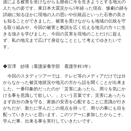
波による被害を受けながらも懸命に今を生きようとする地元の
人たちの姿です。東日本大震災から5年経った現在、惨劇の跡を
詳細に知るほかに現地の人の思いや伝統品といった石巻の良さ
も知ることができました。被害を受けながらも地域の伝統を守
る取り組みや、今回の被害と教訓を広く伝える地元の方々に生
きる強さを学びました。今回の災害を現地のことだけに捉え
ず、私の地元まで広げて身近なこととして考えてゆきたいで
す。
◆宮澤 紗瑛（看護栄養学部 看護学科3年）
今回のスタディツアーでは、テレビ等のメディアだけでは分
からなかった被災地状況や地元の方から話を聞くことが出来ま
した。一番印象的だったのが「災害にあったら、周りを気にか
ける事を意識して欲しい。」という言葉です。災害にあったら
まず自分の身を守る、家族の安否を心配することに意識が行き
がちだが、新たに学んだこの視点を持って、周りの事にも目を
配っていきたいと思います。このツアーに参加したからこそ、
学んだ事、出来る事を実行していきたいです。