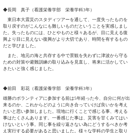
◆長岡 真子（看護栄養学部 栄養学科3年）
東日本大震災のスタディツアーを通して、一度失ったものを
取り戻すのがこんなにも難しいものだということを実感しまし
た。失ったものには、ひとやものと様々あるが、目に見える復
興より目に見えない復興がより大切であり、時間を有するもの
だと学びました。
また、地元の海と共存する中で景観を失わずに津波から守る
ための対策や避難訓練の取り込みを見直し、将来に活かしてい
きたいと強く感じました。
◆前田 彩花（看護栄養学部 栄養学科3年）
雄勝のボランティアに参加する前は5年経った今、自分に何が出
来るのか、これからどのように向き合っていけば良いかを考え
たいと思い参加しました。現地に行くことで感じる事、考える
事はたくさんあります。一番感じた事は、災害を甘くみてはい
けないという事。同じ事を繰り返さない為にどうするべきか考
え実行する必要があると思いました。様々な学科の学生と取り