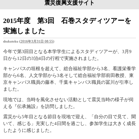
震災復興支援サイト
2015年度 第3回 石巻スタディツアーを
実施しました
shukutoku
(
2016年3月31日 08:55
)
今年で第3回目となる本学学生によるスタディツアーが、3月9
日から12日の3泊4日の行程で実施されました。
キャンパスの垣根を超えて、総合福祉学部から3名、看護栄養学
部から6名、人文学部から3名そして総合福祉学部前田教授、東
京キャンパス職員の藤本、千葉キャンパス職員の冨川が引率し
ました。
現地では、当時を風化させない活動として震災当時の様子が伺
える『伝承施設』を訪問しました。
震災から5年目となる節目を現地で迎え、「自分の目で見て、聞
いて、感じる」充実した4日間を過ごし、参加学生は大きく成長
したように感じました。