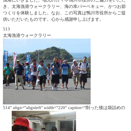
漁港にいきました。地元の方々や鴨川市役所のご協力をいただ
き、太海漁港ウォークラリー、海の幸バーベキュー、かつお節
つくりを体験しました。なお、この写真は鴨川市役所からご提
供いただいたものです。心から感謝申し上げます。
513
太海漁港ウォークラリー
514" align="alignleft" width="220" caption="削った後は袋詰めの