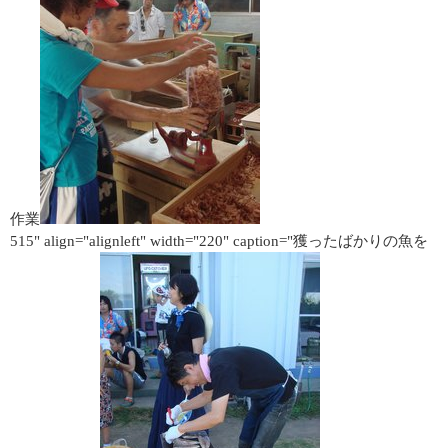
作業
515" align="alignleft" width="220" caption="獲ったばかりの魚を