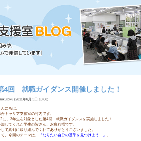
第4回 就職ガイダンス開催しました！
hukutoku
(
2011年6月 3日 10:00
)
こんにちは。
総合キャリア支援室の竹内です。
/2に、
3
年生を対象とした第4
回 就職ガイダンスを実施しました！
参加してくれた学生の皆さん、お疲れ様です。
そして真剣に取り組んでくれてありがとうございました。
さて、今回のテーマは、
『なりたい自分の基準を見つけよう！
』
。