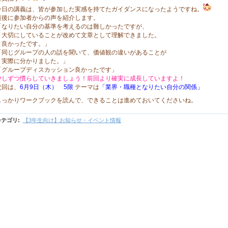
今日の講義は、皆が参加した実感を持てたガイダンスになったようですね。
最後に参加者からの声を紹介します。
「なりたい自分の基準を考えるのは難しかったですが、
大切にしていることが改めて文章として理解できました。
良かったです
。」
「同じグループの人の話を聞いて、価値観の違いがあることが
実際に分かりました
。
」
「グループディスカッション良かったです」
少しずつ慣らしていきましょう！前回より確実に成長していますよ！
次回は、
6
月9日（木） 5限
テーマは
「業界・職種となりたい自分の関係
」
しっかりワークブックを読んで、できることは進めておいてくださいね。
カテゴリ
:
【3年生向け】お知らせ・イベント情報