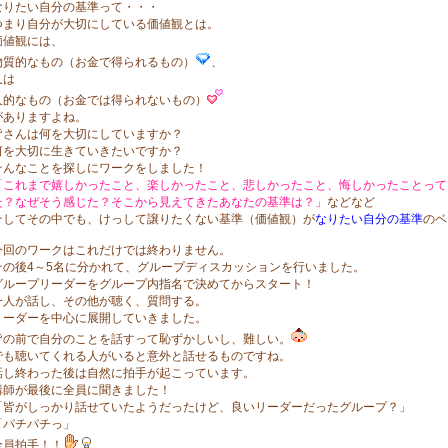
なりたい自分の基準って・・・
つまり自分が大切にしている価値観とは。
価値観には、
物質的なもの（お金で得られるもの）
、
又は
人的なもの（お金では得られないもの）
がありますよね。
皆さんは何を大切にしていますか？
何を大切に生きていきたいですか？
そんなことを探しにワークをしました！
「これまで嬉しかったこと、楽しかったこと、悲しかったこと、悔しかったことって
た？なぜそう感じた？そこから見えてきたあなたの基準は？」
などなど
そしてその中でも、けっして譲りたくない基準（価値観）が
なりたい自分の基準
のベ
今回のワークはこれだけでは終わりません。
その後4～5名に分かれて、グループディスカッションを行いました。
グループリーダーをグループ内指名で決めてからスタート！
一人が話し、その他が聴く、質問する。
リーダーを中心に展開していきました。
皆の前で自分のことを話すって恥ずかしいし、難しい。
でも聴いてくれる人がいると意外と話せるものですね。
話し終わった後は自然に拍手が起こっています。
講師が最後に全員に聞きました！
「皆がしっかり話せていたようだったけど、良いリーダーだったグループ？」
「パチパチっ」
全員拍手！！