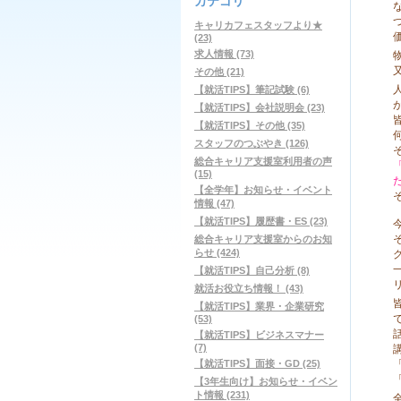
カテゴリ
キャリカフェスタッフより★
(23)
求人情報 (73)
その他 (21)
【就活TIPS】筆記試験 (6)
【就活TIPS】会社説明会 (23)
【就活TIPS】その他 (35)
スタッフのつぶやき (126)
総合キャリア支援室利用者の声
(15)
【全学年】お知らせ・イベント
情報 (47)
【就活TIPS】履歴書・ES (23)
総合キャリア支援室からのお知
らせ (424)
【就活TIPS】自己分析 (8)
就活お役立ち情報！ (43)
【就活TIPS】業界・企業研究
(53)
【就活TIPS】ビジネスマナー
(7)
【就活TIPS】面接・GD (25)
【3年生向け】お知らせ・イベン
ト情報 (231)