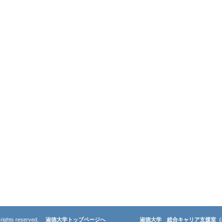
ll rights reserved.
淑徳大学トップページへ
淑徳大学 総合キャリア支援室（