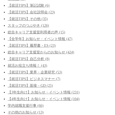
【就活TIPS】筆記試験 (6)
【就活TIPS】会社説明会 (23)
【就活TIPS】その他 (35)
スタッフのつぶやき (126)
総合キャリア支援室利用者の声 (15)
【全学年】お知らせ・イベント情報 (47)
【就活TIPS】履歴書・ES (23)
総合キャリア支援室からのお知らせ (424)
【就活TIPS】自己分析 (8)
就活お役立ち情報！ (43)
【就活TIPS】業界・企業研究 (53)
【就活TIPS】ビジネスマナー (7)
【就活TIPS】面接・GD (25)
【3年生向け】お知らせ・イベント情報 (231)
【4年生向け】お知らせ・イベント情報 (104)
学内就職支援行事 (66)
その他のお知らせ (13)