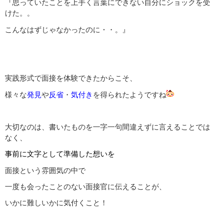
『思っていたことを上手く言葉にできない自分にショックを受
けた。。
こんなはずじゃなかったのに・・。』
実践形式で面接を体験できたからこそ、
様々な
発見
や
反省
・
気付
き
を得られたようですね
大切なのは、書いたものを一字一句間違えずに言えることでは
なく、
事前に文字として準備した想い
を
面接という雰囲気の中で
一度も会ったことのない面接官に伝えることが、
いかに難しいかに気付くこと！