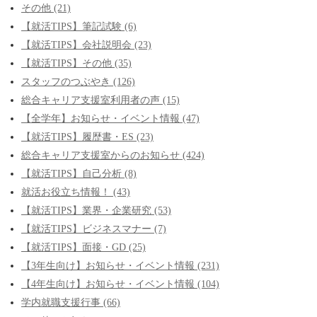
その他 (21)
【就活TIPS】筆記試験 (6)
【就活TIPS】会社説明会 (23)
【就活TIPS】その他 (35)
スタッフのつぶやき (126)
総合キャリア支援室利用者の声 (15)
【全学年】お知らせ・イベント情報 (47)
【就活TIPS】履歴書・ES (23)
総合キャリア支援室からのお知らせ (424)
【就活TIPS】自己分析 (8)
就活お役立ち情報！ (43)
【就活TIPS】業界・企業研究 (53)
【就活TIPS】ビジネスマナー (7)
【就活TIPS】面接・GD (25)
【3年生向け】お知らせ・イベント情報 (231)
【4年生向け】お知らせ・イベント情報 (104)
学内就職支援行事 (66)