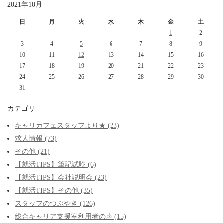
2021年10月
日
月
火
水
木
金
土
1
2
3
4
5
6
7
8
9
10
11
12
13
14
15
16
17
18
19
20
21
22
23
24
25
26
27
28
29
30
31
カテゴリ
キャリカフェスタッフより★ (23)
求人情報 (73)
その他 (21)
【就活TIPS】筆記試験 (6)
【就活TIPS】会社説明会 (23)
【就活TIPS】その他 (35)
スタッフのつぶやき (126)
総合キャリア支援室利用者の声 (15)