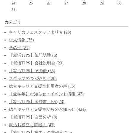
24
25
26
27
28
29
30
31
カテゴリ
キャリカフェスタッフより★ (23)
求人情報 (73)
その他 (21)
【就活TIPS】筆記試験 (6)
【就活TIPS】会社説明会 (23)
【就活TIPS】その他 (35)
スタッフのつぶやき (126)
総合キャリア支援室利用者の声 (15)
【全学年】お知らせ・イベント情報 (47)
【就活TIPS】履歴書・ES (23)
総合キャリア支援室からのお知らせ (424)
【就活TIPS】自己分析 (8)
就活お役立ち情報！ (43)
【就活TIPS】業界・企業研究 (53)